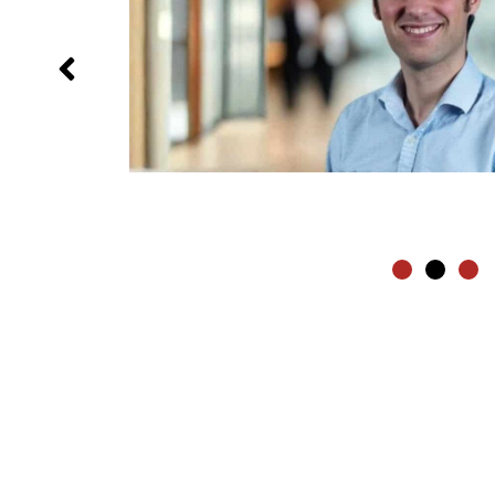
 Thélem
"Performer dans
il considère
.