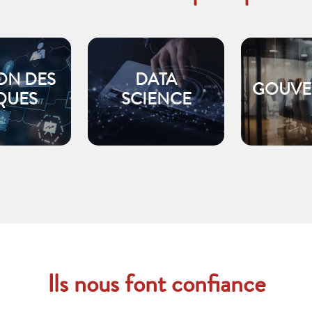
ON DES
DATA
GOUVE
QUES
SCIENCE
Ils nous font confiance